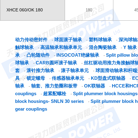
XHCE 060/OK 180
180
4
动力传动密封件
球面滚子轴承
塑料球轴承
深沟球轴
-
-
-
触球轴承
高温轴承和轴承单元
混合陶瓷轴承
Y 轴承
-
-
-
承
凸轮随动件
INSOCOAT绝缘轴承
Split pillow b
-
-
-
球轴承
CARB圆环滚子轴承
丝杠驱动用推力角接触球
-
-
套
滚针推力轴承
滚子轴承单元
球面滑动轴承和杆端
-
-
-
具
锁定螺母
传感器轴承单元
KD型盘式联轴器
E
-
-
-
-
轴承
轴套、推力垫圈和板带
OK联轴器
HCCE和H
-
-
-
couplings
超紧配螺栓
Split plummer block housings-
-
-
block housings- SNLN 30 series
Split plummer block 
-
gear couplings