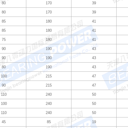
80
170
39
80
170
39
85
180
41
85
180
41
75
180
41
90
190
43
90
190
43
80
190
43
100
215
47
90
215
47
110
240
50
100
240
50
110
240
50
45
85
19