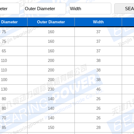
 Diameter
Outer Diameter
Width
75
160
37
75
160
37
65
160
37
110
200
38
110
200
38
100
200
38
130
230
46
80
140
26
80
140
26
70
140
26
85
150
28