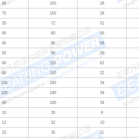
85
150
28
75
150
28
35
72
52
40
80
56
45
85
58
50
90
58
60
110
62
60
110
22
100
180
34
100
180
34
90
180
34
10
30
9
12
32
10
15
35
11