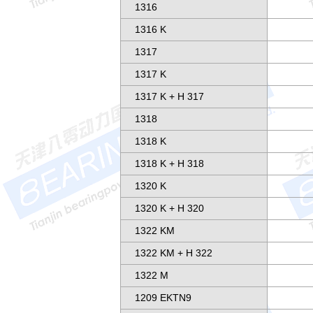
1316
1316 K
1317
1317 K
1317 K + H 317
1318
1318 K
1318 K + H 318
1320 K
1320 K + H 320
1322 KM
1322 KM + H 322
1322 M
1209 EKTN9