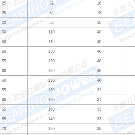
25
52
18
25
52
18
20
52
18
50
110
40
50
110
40
60
130
46
55
130
46
60
130
46
60
130
46
55
130
31
60
130
31
65
140
33
65
140
33
70
150
35