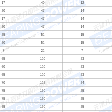
17
40
12
20
47
14
17
47
14
20
47
14
25
52
15
20
52
15
7
22
7
65
120
23
60
120
23
65
120
23
70
125
24
75
130
25
75
130
25
65
130
25