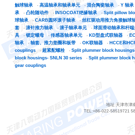
触球轴承
高温轴承和轴承单元
混合陶瓷轴承
Y 轴承
-
-
-
承
凸轮随动件
INSOCOAT绝缘轴承
Split pillow b
-
-
-
球轴承
CARB圆环滚子轴承
丝杠驱动用推力角接触球
-
-
套
滚针推力轴承
滚子轴承单元
球面滑动轴承和杆端
-
-
-
具
锁定螺母
传感器轴承单元
KD型盘式联轴器
E
-
-
-
-
轴承
轴套、推力垫圈和板带
OK联轴器
HCCE和H
-
-
-
couplings
超紧配螺栓
Split plummer block housings-
-
-
block housings- SNLN 30 series
Split plummer block 
-
gear couplings
地址:天津市津
TEL:+86-022-58519721 5