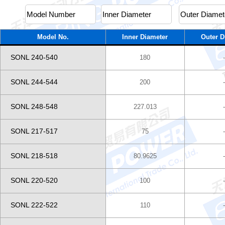
Model No.
Inner Diameter
Outer D
SONL 240-540
180
SONL 244-544
200
SONL 248-548
227.013
SONL 217-517
75
SONL 218-518
80.9625
SONL 220-520
100
SONL 222-522
110