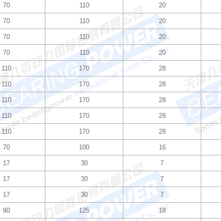
70
110
20
70
110
20
70
110
20
70
110
20
110
170
28
110
170
28
110
170
28
110
170
28
110
170
28
70
100
16
17
30
7
17
30
7
17
30
7
90
125
18