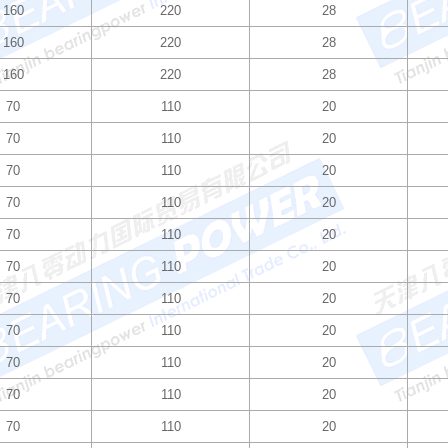
160
220
28
160
220
28
160
220
28
70
110
20
70
110
20
70
110
20
70
110
20
70
110
20
70
110
20
70
110
20
70
110
20
70
110
20
70
110
20
70
110
20