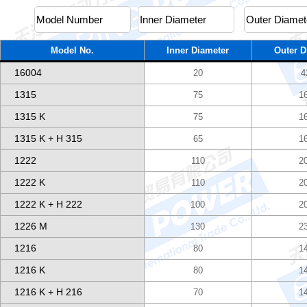
Model No.
Inner Diameter
Outer D
16004
20
4
1315
75
1
1315 K
75
1
1315 K + H 315
65
1
1222
110
2
1222 K
110
2
1222 K + H 222
100
2
1226 M
130
2
1216
80
1
1216 K
80
1
1216 K + H 216
70
1