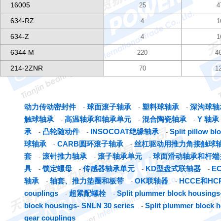
16005
25
4
634-RZ
4
1
634-Z
4
1
6344 M
220
4
214-2ZNR
70
1
动力传动密封件
球面滚子轴承
塑料球轴承
深沟球轴
-
-
-
触球轴承
高温轴承和轴承单元
混合陶瓷轴承
Y 轴承
-
-
-
承
凸轮随动件
INSOCOAT绝缘轴承
Split pillow b
-
-
-
球轴承
CARB圆环滚子轴承
丝杠驱动用推力角接触球
-
-
套
滚针推力轴承
滚子轴承单元
球面滑动轴承和杆端
-
-
-
具
锁定螺母
传感器轴承单元
KD型盘式联轴器
E
-
-
-
-
轴承
轴套、推力垫圈和板带
OK联轴器
HCCE和H
-
-
-
couplings
超紧配螺栓
Split plummer block housings-
-
-
block housings- SNLN 30 series
Split plummer block 
-
gear couplings