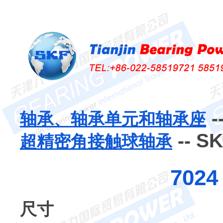
-
轴承、轴承单元和轴承座
-- S
超精密角接触球轴承
7024
尺寸