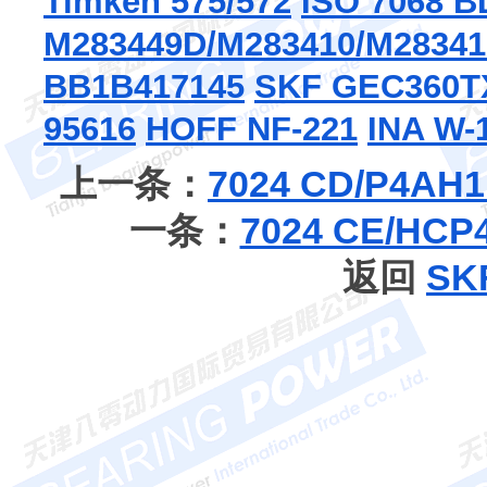
Timken 575/572
ISO 7068 B
M283449D/M283410/M2834
BB1B417145
SKF GEC360T
95616
HOFF NF-221
INA W-
上一条：
7024 CD/P4
一条：
7024 CE/
返回
S