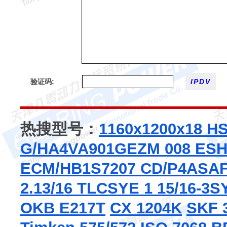
验证码:
热搜型号：
1160x1200x18 H
G/HA4VA901
GEZM 008 ES
H
ECM/HB1
S7207 CD/P4A
SAF
2.13/16 TLC
SYE 1 15/16-3
SY
OKB E217T
CX 1204K
SKF 