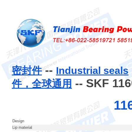
--
密封件
Industrial seals
-- SKF 116
件，全球通用
11
Design
Lip material