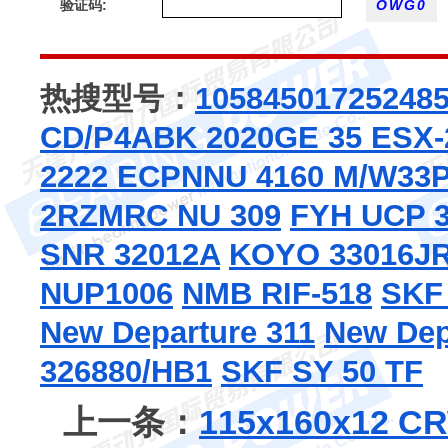
验证码:
热搜型号：
10584
50172
5248
CD/P4A
BK 2020
GE 35 ESX
2222 ECP
NNU 4160 M/W33
P
2RZ
MRC NU 309
FYH UCP 
SNR 32012A
KOYO 33016J
NUP1006
NMB RIF-518
SKF 
New Departure 311
New Dep
326880/HB1
SKF SY 50 TF
上一条：
115x160x12 