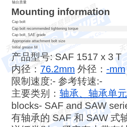
轴台质量
Mounting information
Cap bolt
Cap bolt recommended tightening torque
Cap bolt, SAE grade
Appropriate attachment bolt size
Initial grease fill
产品型号: SAF 1517 x 3 T
内径：
76.2mm
外径：
-mm
限制速度:- 参考转速:-
主要类别：
轴承、轴承单元
blocks- SAF and SAW se
有轴承的 SAF 和 SAW 式