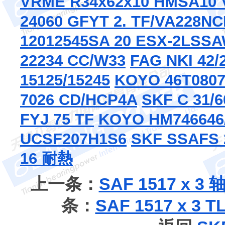
VRME R
34x62x10 HMSA10 
24060 G
FYT 2. TF/VA228
NC
12012545
SA 20 ESX-2LS
SA
22234 CC/W33
FAG NKI 42/
15125/15245
KOYO 46T0807
7026 CD/HCP4A
SKF C 31/
FYJ 75 TF
KOYO HM746646
UCSF207H1S6
SKF SSAFS 2
16 耐熱
上一条：
SAF 1517 x
条：
SAF 1517 x