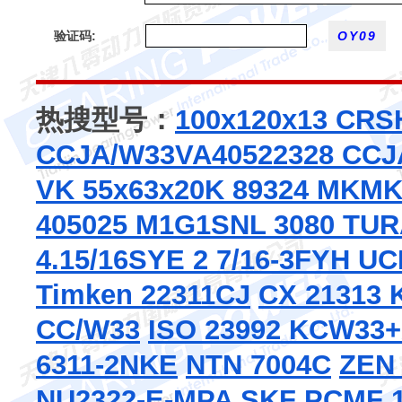
验证码:
热搜型号：
100x120x13 CRS
CCJA/W33VA405
22328 CC
V
K 55x63x20
K 89324 M
KMK
405025 M1G1
SNL 3080 TU
4.15/16
SYE 2 7/16-3
FYH UC
Timken 22311CJ
CX 21313
CC/W33
ISO 23992 KCW33
6311-2NKE
NTN 7004C
ZEN
NU2322-E-MPA
SKF PCMF 1