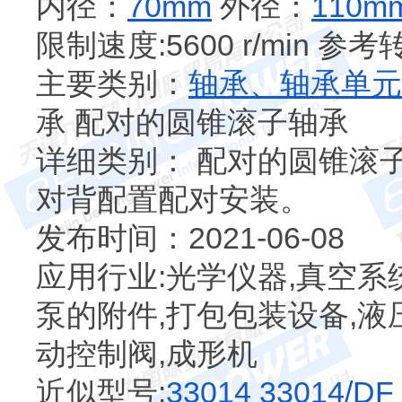
内径：
70mm
外径：
110m
限制速度:5600 r/min 参考转速
主要类别：
轴承、轴承单元
承 配对的圆锥滚子轴承
详细类别： 配对的圆锥滚
对背配置配对安装。
发布时间：2021-06-08
应用行业:光学仪器,真空系统
泵的附件,打包包装设备,液
动控制阀,成形机
近似型号:
33014
33014/DF